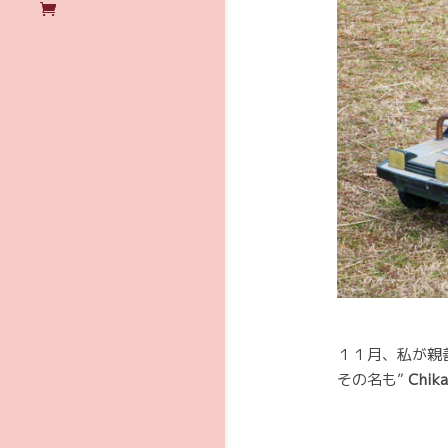
１１月、私が親
その名も”
Chik