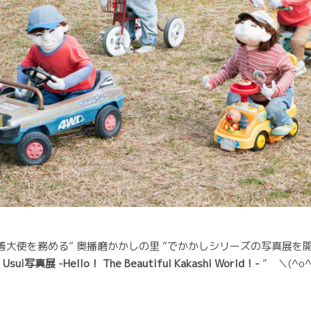
善大使を務める” 奥播磨かかしの里 ”でかかしシリーズの写真展を
a Usui写真展 -Hello！ The Beautiful Kakashi World！-
” ＼(^o