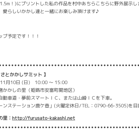
×1.5m！)にプリントした私の作品を村中あちらこちらに野外展示し
、愛らしいかかし達と一緒にお楽しみ頂けます♪
ップ予定です！！！
るさとかかしサミット 】
月10日 (日) 10:00 ～ 15:00
磨かかしの里（姫路市安富町関地区）
自動車道・夢前スマートＩＣ、または山崎ＩＣを下車。
ンステーション鹿ケ壺」(火曜定休日/TEL：0790-66-3505)
の里：
http://furusato-kakashi.net