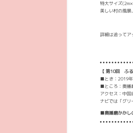
特大サイズ(2m
美しい村の風景
詳細は追ってア
【 第10回 ふ
■とき：2019年11
■ところ：奥播
アクセス：中国
ナビでは「グリー
■奥播磨かかし