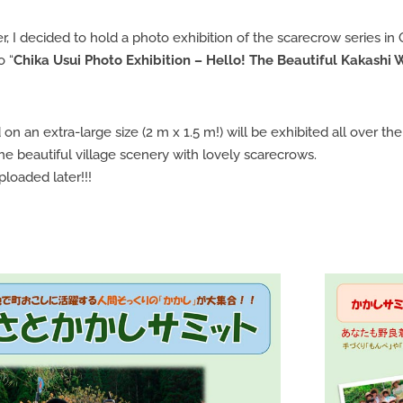
, I decided to hold a photo exhibition of the scarecrow series in
o “
Chika Usui Photo Exhibition – Hello! The Beautiful Kakashi 
on an extra-large size (2 m x 1.5 m!) will be exhibited all over the 
e beautiful village scenery with lovely scarecrows.
ploaded later!!!