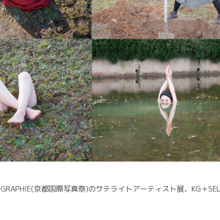
GRAPHIE(京都国際写真祭)のサテライトアーティスト展、KG＋SELE