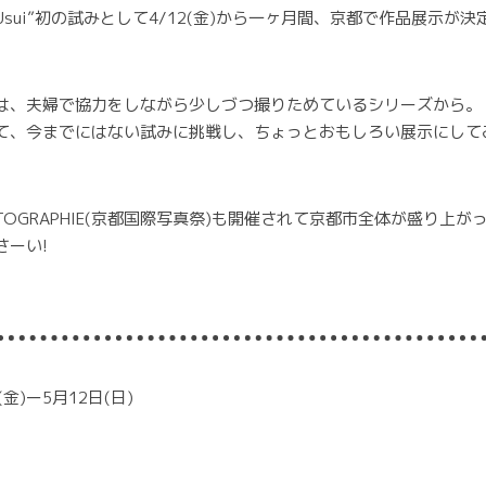
Ichio Usui”初の試みとして4/12(金)から一ヶ月間、京都で作品展示
は、夫婦で協力をしながら少しづつ撮りためているシリーズから。
て、今までにはない試みに挑戦し、ちょっとおもしろい展示にして
TOGRAPHIE(京都国際写真祭)も開催されて京都市全体が盛り上が
さーい!
(金)ー5月12日(日)